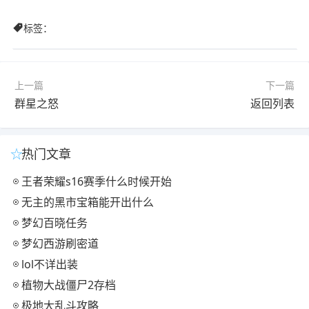
标签：
上一篇
下一篇
群星之怒
返回列表
热门文章
王者荣耀s16赛季什么时候开始
无主的黑市宝箱能开出什么
梦幻百晓任务
梦幻西游刷密道
lol不详出装
植物大战僵尸2存档
极地大乱斗攻略