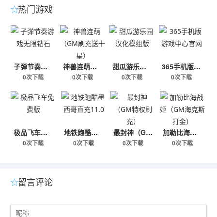
热门游戏
子弹节奏游戏无限钻石
神兽连萌（GM刷充送十星）
甜瓜游乐园汉化模组版
365手机版游戏中心官网
0次下载
0次下载
0次下载
0次下载
极品飞车免费版
地铁跑酷墨西哥直充11.0
最封神（GM特权刷充）
加勒比海战姬（GM海克斯打金）
0次下载
0次下载
0次下载
0次下载
留言评论