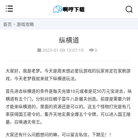
首页
>
游戏攻略
纵横道
2023-01-09 13:07:19
0
大家好，我是老梦。今天是周末想必爱玩游戏的玩家肯定在家刷游
戏，今天老梦我就来就下纵横道玩法。
首先进去纵横道的条件是每天充值10元或者是花50万元宝进去，纵
横道有五个门，分别对应蝎子蛮牛八卦屠夫创造。前提是需要六转
才能来纵横道的，里面的资源还是可以的。这五个怪物打完是有几
率获得国王密令的，集齐天地玄黄全爆五个令牌，可以进入国王陵
墓，召唤通天帝王。
大家还有什么问题想问的嘛，可以留言私信，下期见！！