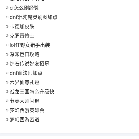
cf怎么刷经验
dnf混沌魔灵刷图加点
卡德加皮肤
克罗雷修士
lol狂野女猎手出装
深渊巨口攻略
炉石传说好友招募
dnf血法师加点
六界仙尊礼包
战龙三国怎么升级快
节奏大师闪退
梦幻西游英雄会
梦幻西游密道