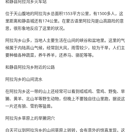
和静县阿拉沟乡火车站
位于天山腹地的阿拉沟乡总面积1553平方公里，有1500多人，这
里距离和静县城还有174公里。在蒙古语里阿拉沟是山高路险的意
思，很形象地反应了这里的状况。
阿拉沟乡山多，当地人主要生活在山间的峡谷和盆地里。这里的气
候属于内陆高山气候，经常刮大风，雨雪较少，较为干旱，人们主
要种植各种蔬菜，养牛养羊，还养马、骆驼等等。
和静县阿拉沟乡附近的公路
阿拉沟乡的山间流水
在阿拉沟乡这一带的山上还经常可以看到呱呱鸡、雪鸡、野兔、旱
獭、黄羊、北山羊等野生动物，但晚上不要独自往山里跑，据说这
一片还有狼、雪豹等猛兽。
阿拉沟乡草原上的旱獭洞穴
白天可以到阿拉沟乡的山间草原上转转，会有意外的惊喜发现，这