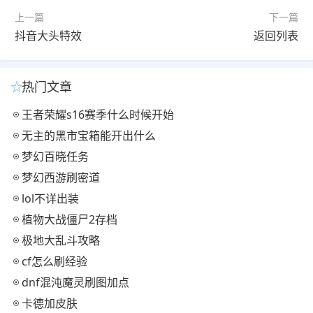
上一篇
下一篇
抖音大头特效
返回列表
热门文章
王者荣耀s16赛季什么时候开始
无主的黑市宝箱能开出什么
梦幻百晓任务
梦幻西游刷密道
lol不详出装
植物大战僵尸2存档
极地大乱斗攻略
cf怎么刷经验
dnf混沌魔灵刷图加点
卡德加皮肤