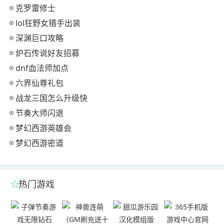
克罗雷修士
lol狂野女猎手出装
深渊巨口攻略
炉石传说好友招募
dnf血法师加点
六界仙尊礼包
战龙三国怎么升级快
节奏大师闪退
梦幻西游英雄会
梦幻西游密道
热门游戏