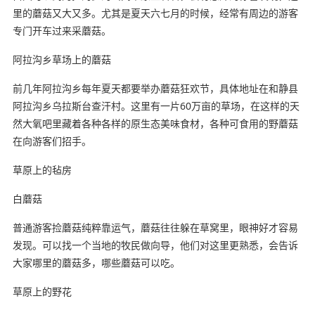
里的蘑菇又大又多。尤其是夏天六七月的时候，经常有周边的游客
专门开车过来采蘑菇。
阿拉沟乡草场上的蘑菇
前几年阿拉沟乡每年夏天都要举办蘑菇狂欢节，具体地址在和静县
阿拉沟乡乌拉斯台查汗村。这里有一片60万亩的草场，在这样的天
然大氧吧里藏着各种各样的原生态美味食材，各种可食用的野蘑菇
在向游客们招手。
草原上的毡房
白蘑菇
普通游客捡蘑菇纯粹靠运气，蘑菇往往躲在草窝里，眼神好才容易
发现。可以找一个当地的牧民做向导，他们对这里更熟悉，会告诉
大家哪里的蘑菇多，哪些蘑菇可以吃。
草原上的野花