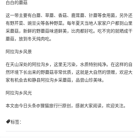
白白的蘑菇
这一带主要有白蘑、草蘑、香菇、鹿茸蘑、针蘑等食用菌，另外还
有野芹菜、豌豆尖等各种野菜。每年夏天当地人家家户户都到山里
采蘑菇，新鲜的野蘑菇味道鲜美，比肉都好吃。吃不完的就晒成干
蘑菇，放到冬天炖肉吃。
阿拉沟乡风景
在天山深处的阿拉沟乡，这里无污染，水质特别纯净。在这样的自
然环境下长出来的野蘑菇非常优质，这就是大自然的馈赠，欢迎大
家有机会去和静县阿拉沟乡采蘑菇，品尝山珍美味。
阿拉沟乡风光
本文由今日头条@狸猫旅行原创，感谢大家阅读，欢迎关注。
标签：