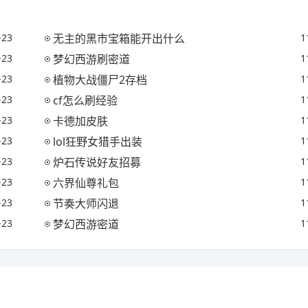
-23
无主的黑市宝箱能开出什么
1
-23
梦幻西游刷密道
1
-23
植物大战僵尸2存档
1
-23
cf怎么刷经验
1
-23
卡德加皮肤
1
-23
lol狂野女猎手出装
1
-23
炉石传说好友招募
1
-23
六界仙尊礼包
1
-23
节奏大师闪退
1
-23
梦幻西游密道
1