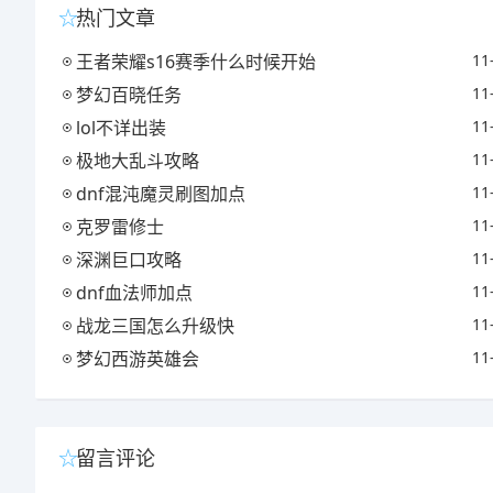
热门文章
王者荣耀s16赛季什么时候开始
11
梦幻百晓任务
11
lol不详出装
11
极地大乱斗攻略
11
dnf混沌魔灵刷图加点
11
克罗雷修士
11
深渊巨口攻略
11
dnf血法师加点
11
战龙三国怎么升级快
11
梦幻西游英雄会
11
留言评论