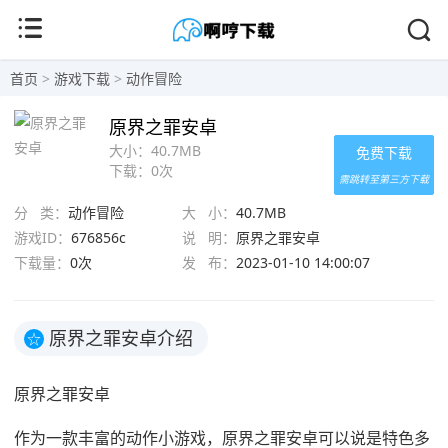
首页
>
游戏下载
>
动作冒险
原界之罪安卓
大小：
40.7MB
免费下载
下载：
0次
需跳转至第三方下载
分 类：
动作冒险
大 小：
40.7MB
游戏ID：
676856c
说 明：
原界之罪安卓
下载量：
0次
发 布：
2023-01-10 14:00:07
原界之罪安卓介绍
☆
原界之罪安卓
作为一款丰富的动作小游戏，原界之罪安卓可以说是特色多