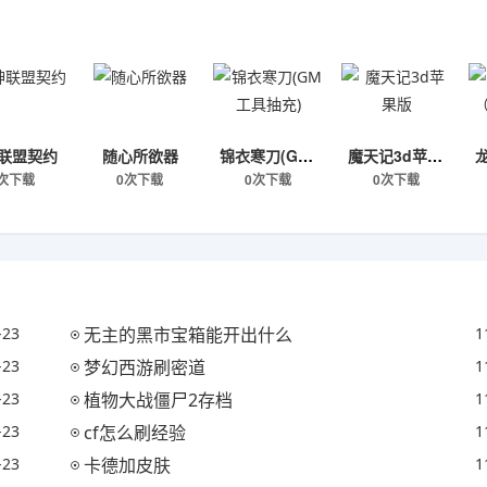
联盟契约
随心所欲器
锦衣寒刀(GM工具抽充)
魔天记3d苹果版
次下载
0次下载
0次下载
0次下载
-23
无主的黑市宝箱能开出什么
1
-23
梦幻西游刷密道
1
-23
植物大战僵尸2存档
1
-23
cf怎么刷经验
1
-23
卡德加皮肤
1