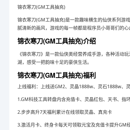
锦衣寒刀(GM工具抽充)
锦衣寒刀(GM工具抽充)是一款趣味横生的仙侠系列
腻清新的画风，游戏的每一帧都是程序员小哥哥们的心
锦衣寒刀(GM工具抽充)介绍
《锦衣寒刀》是一款仙侠类经营养成手游，各种活动玩
湖，感受一把韵味十足的豪侠生活。
锦衣寒刀(GM工具抽充)福利
上线福利：上线送GM2、灵晶1888w、灵石1888w、灵气
1.GM科技工具转盘内含充值卡、灵晶红包、天书、指
2.步步高升7天福利累计在线领取灵晶、真充卡
3.激活月卡、终身卡每天可领取元宝及充值卡提升GM