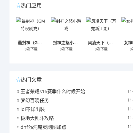
热门应用
最封神（GM特权刷充）
封神之怒小游戏
风凌天下（万充新江湖）
女神
0次下载
0次下载
0次下载
0
热门文章
王者荣耀s16赛季什么时候开始
11
梦幻百晓任务
11
lol不详出装
11
极地大乱斗攻略
11
dnf混沌魔灵刷图加点
11