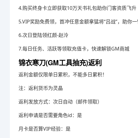
4.购买终身卡立即获取10万天书礼包助你门客资质飞升
5.VIP奖励免费领，首冲任意金额拿猛将“吕战”，助你
6.次日登陆领红颜-赵泠
7.每日任务、活跃等领取充值卡，快速解锁GM商城
锦衣寒刀(GM工具抽充)返利
返利金额仅限单日累积，不能多日累积！
注：返利货币为灵晶
返利发放方式：次日自动（邮件领取）
返利申请是否需要角色id：是
月卡是否算VIP经验：是