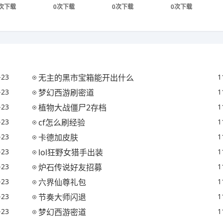
次下载
0次下载
0次下载
0次下载
-23
无主的黑市宝箱能开出什么
1
-23
梦幻西游刷密道
1
-23
植物大战僵尸2存档
1
-23
cf怎么刷经验
1
-23
卡德加皮肤
1
-23
lol狂野女猎手出装
1
-23
炉石传说好友招募
1
-23
六界仙尊礼包
1
-23
节奏大师闪退
1
-23
梦幻西游密道
1