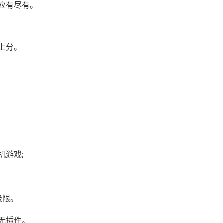
应有尽有。
上分。
机游戏;
极限。
无插件。