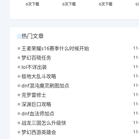
0次下载
0次下载
0次下载
0
热门文章
王者荣耀s16赛季什么时候开始
11
梦幻百晓任务
11
lol不详出装
11
极地大乱斗攻略
11
dnf混沌魔灵刷图加点
11
克罗雷修士
11
深渊巨口攻略
11
dnf血法师加点
11
战龙三国怎么升级快
11
梦幻西游英雄会
11