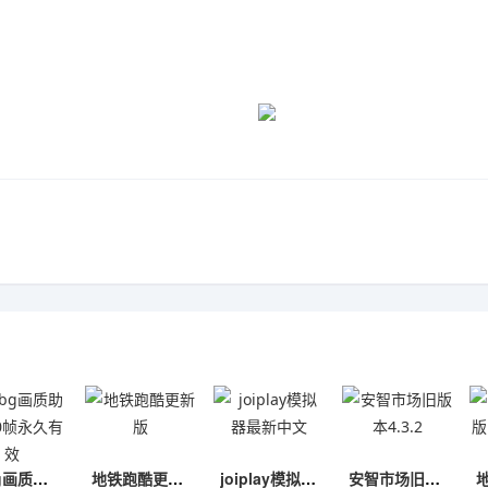
pubg画质助手120帧永久有效
地铁跑酷更新版
joiplay模拟器最新中文
安智市场旧版本4.3.2