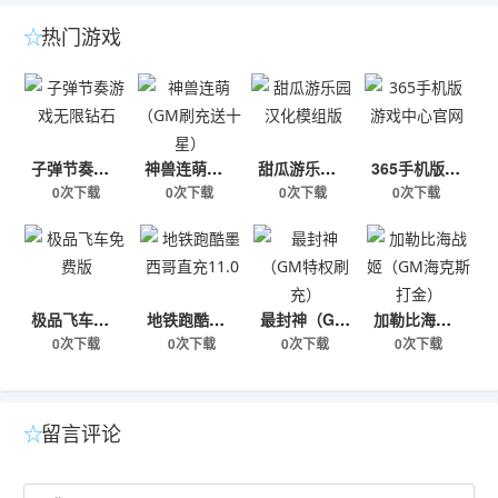
热门游戏
子弹节奏游戏无限钻石
神兽连萌（GM刷充送十星）
甜瓜游乐园汉化模组版
365手机版游戏中心官网
0次下载
0次下载
0次下载
0次下载
极品飞车免费版
地铁跑酷墨西哥直充11.0
最封神（GM特权刷充）
加勒比海战姬（GM海克斯打金）
0次下载
0次下载
0次下载
0次下载
留言评论