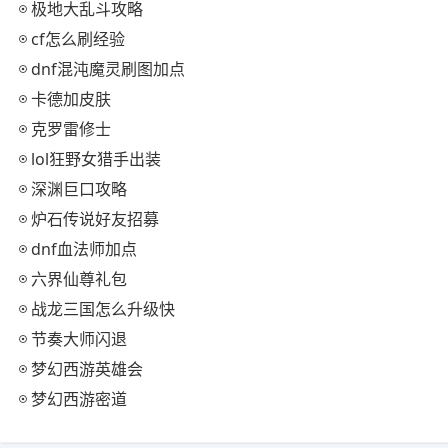
极地大乱斗攻略
cf怎么刷经验
dnf混沌魔灵刷图加点
卡德加皮肤
克罗雷修士
lol狂野女猎手出装
深渊巨口攻略
炉石传说好友招募
dnf血法师加点
六界仙尊礼包
战龙三国怎么升级快
节奏大师闪退
梦幻西游英雄会
梦幻西游密道