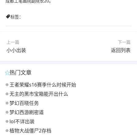
成都工笔画院副院长20。
标签：
上一篇
下一篇
小小出装
返回列表
热门文章
王者荣耀s16赛季什么时候开始
无主的黑市宝箱能开出什么
梦幻百晓任务
梦幻西游刷密道
lol不详出装
植物大战僵尸2存档